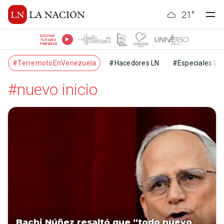
21
°
ESCUCHÁ
TU RADIO
PREFERIDA
#TerremotoEnVenezuela
#Hacedores LN
#Especiales LN
#nuevo inicio
Bachi Núñez resaltó que “todo nuevo