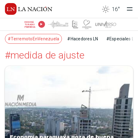
16
°
ESCUCHÁ
TU RADIO
PREFERIDA
#TerremotoEnVenezuela
#Hacedores LN
#Especiales LN
#medida de ajuste
Economía paraguaya goza de buena