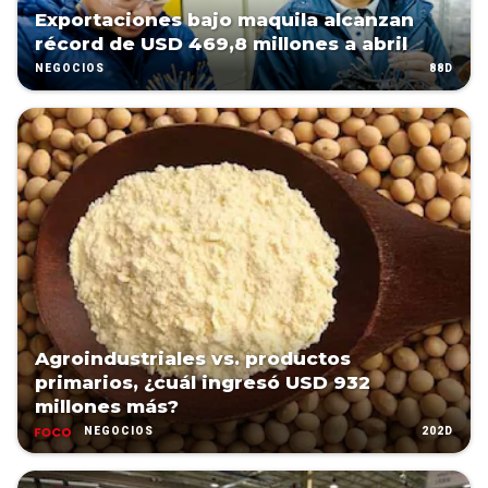
Exportaciones bajo maquila alcanzan
récord de USD 469,8 millones a abril
88D
NEGOCIOS
Agroindustriales vs. productos
primarios, ¿cuál ingresó USD 932
millones más?
202D
NEGOCIOS