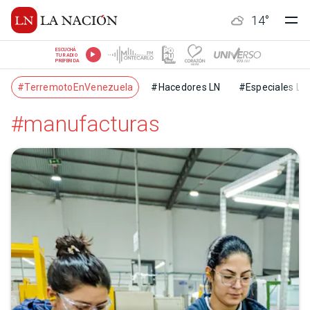
14
°
ESCUCHÁ
TU RADIO
PREFERIDA
#TerremotoEnVenezuela
#Hacedores LN
#Especiales LN
#manufacturas