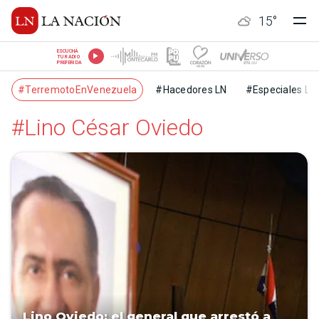
15
°
ESCUCHÁ
TU RADIO
PREFERIDA
#TerremotoEnVenezuela
#Hacedores LN
#Especiales LN
#Lino César Oviedo
Lino Oviedo: el general que arrestó a