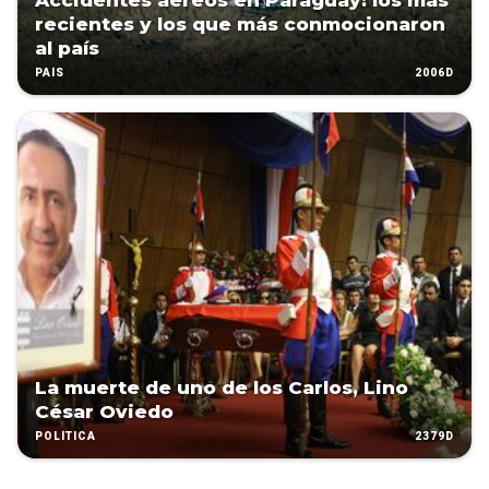
Accidentes aéreos en Paraguay: los más
recientes y los que más conmocionaron
al país
2006D
PAÍS
La muerte de uno de los Carlos, Lino
César Oviedo
2379D
POLÍTICA