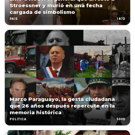
Stroessner y murió en una fecha
cargada de simbolismo
187D
PAÍS
Marzo Paraguayo, la gesta ciudadana
que 26 años después repercute en la
memoria histórica
500D
POLÍTICA