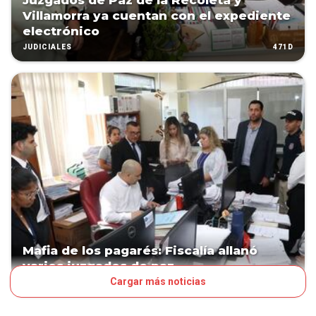
Juzgados de Paz de la Recoleta y
Villamorra ya cuentan con el expediente
electrónico
471D
JUDICIALES
Mafia de los pagarés: Fiscalía allanó
varios juzgados de paz
Cargar más noticias
541D
PAÍS