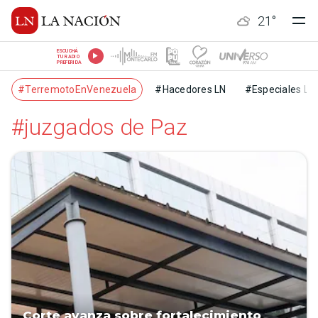
21
°
ESCUCHÁ
TU RADIO
PREFERIDA
#TerremotoEnVenezuela
#Hacedores LN
#Especiales LN
#juzgados de Paz
Corte avanza sobre fortalecimiento