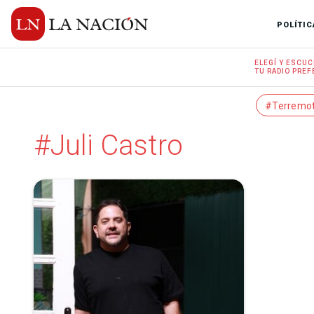
POLÍTIC
ELEGÍ Y
ESCUC
TU RADIO
PREF
#Terremo
#Juli Castro