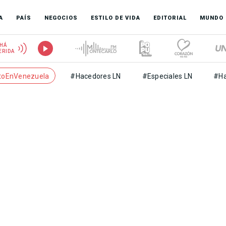
A
PAÍS
NEGOCIOS
ESTILO DE VIDA
EDITORIAL
MUNDO
HÁ
ERIDA
toEnVenezuela
#Hacedores LN
#Especiales LN
#Ha