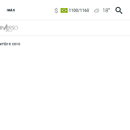
5900
/
5960
18
°
1100
/
1160
:MÁS
3,8
/
4
6850
/
7200
5900
/
5960
mbre cero