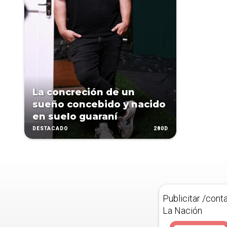
La concreción de un
sueño concebido y nacido
en suelo guaraní
280D
DESTACADO
Publicitar /cont
La Nación