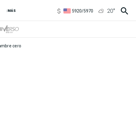
6850
/
7200
20
°
5920
/
5970
:MÁS
1120
/
1160
3,6
/
3,9
6850
/
7200
5920
/
5970
mbre cero