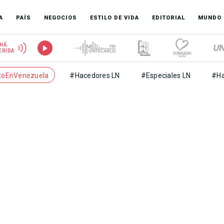
A
PAÍS
NEGOCIOS
ESTILO DE VIDA
EDITORIAL
MUNDO
HÁ
ERIDA
toEnVenezuela
#Hacedores LN
#Especiales LN
#Ha