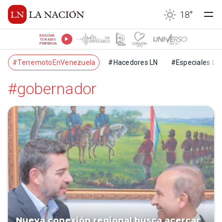
18
°
ESCUCHÁ
TU RADIO
PREFERIDA
#TerremotoEnVenezuela
#Hacedores LN
#Especiales LN
#gobernador
Nueva conexión regional busca acercar