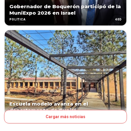
Gobernador de Boquerón participó de la
MuniExpo 2026 en Israel
40D
POLÍTICA
Escuela modelo avanza en el
departamento de Guairá
Cargar más noticias
47D
POLÍTICA