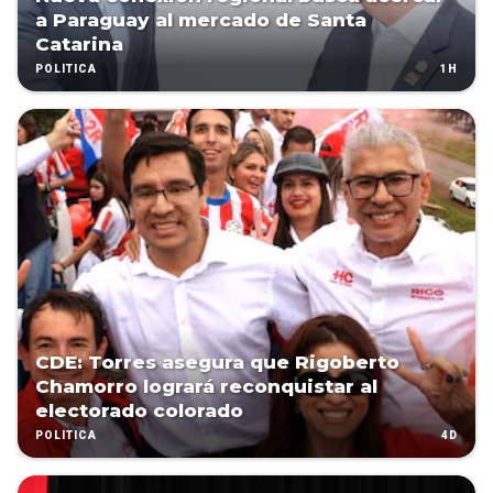
a Paraguay al mercado de Santa
Catarina
1H
POLÍTICA
CDE: Torres asegura que Rigoberto
Chamorro logrará reconquistar al
electorado colorado
4D
POLÍTICA