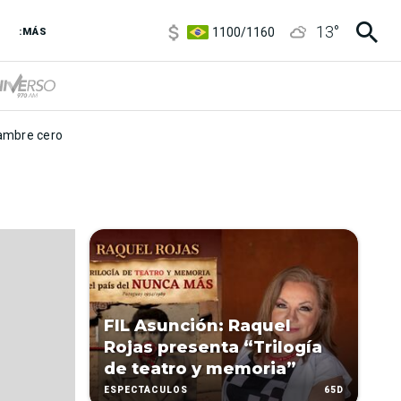
5900
/
5960
13
°
1100
/
1160
:MÁS
3,8
/
4
6850
/
7200
5900
/
5960
mbre cero
FIL Asunción: Raquel
Rojas presenta “Trilogía
de teatro y memoria”
65D
ESPECTÁCULOS