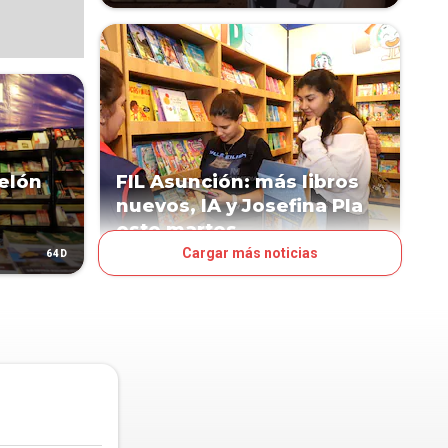
telón
FIL Asunción: más libros
nuevos, IA y Josefina Pla
este martes
Cargar más noticias
64D
66D
ESPECTÁCULOS