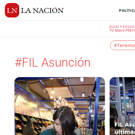
POLÍTIC
ELEGÍ Y
ESCUC
TU RADIO
PREF
#Terremo
#FIL Asunción
FIL As
última