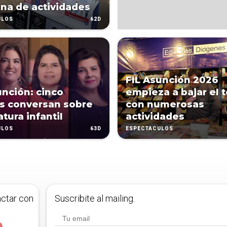
ena de actividades
62D
ULOS
FIL Asunción 2026
unción: cinco
empieza a bajar el 
s conversan sobre
con numerosas
ratura infantil
actividades
63D
ULOS
ESPECTÁCULOS
actar con
Suscribite al mailing.