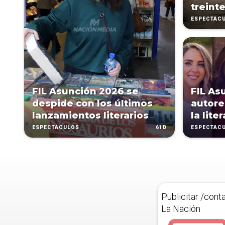
treint
ESPECTÁC
FIL Asunción 2026 se
FIL As
despide con los últimos
autore
lanzamientos literarios
la lite
61D
ESPECTÁCULOS
ESPECTÁC
Publicitar /cont
La Nación