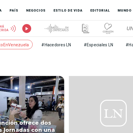
A
PAÍS
NEGOCIOS
ESTILO DE VIDA
EDITORIAL
MUNDO
HÁ
ERIDA
toEnVenezuela
#Hacedores LN
#Especiales LN
#Ha
unción ofrece dos
s jornadas con una