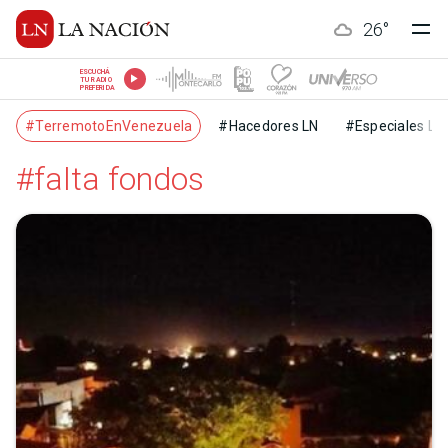
26
°
ESCUCHÁ
TU RADIO
PREFERIDA
#TerremotoEnVenezuela
#Hacedores LN
#Especiales LN
#falta fondos