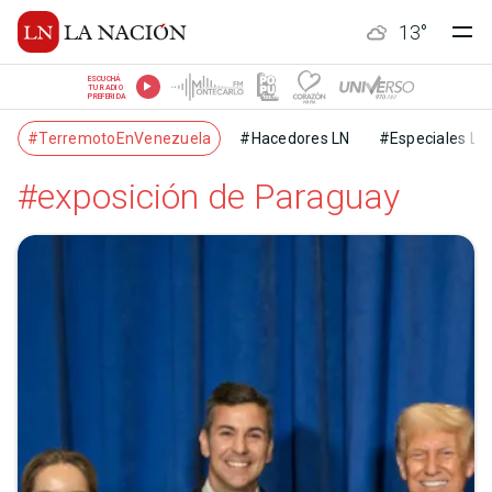
13
°
ESCUCHÁ
TU RADIO
PREFERIDA
#TerremotoEnVenezuela
#Hacedores LN
#Especiales LN
#exposición de Paraguay