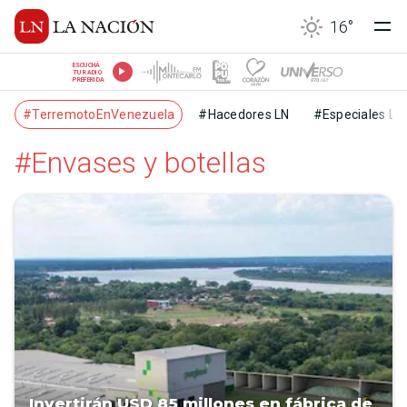
16
°
ESCUCHÁ
TU RADIO
PREFERIDA
#TerremotoEnVenezuela
#Hacedores LN
#Especiales LN
#Envases y botellas
Invertirán USD 85 millones en fábrica de