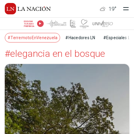
19
°
ESCUCHÁ
TU RADIO
PREFERIDA
#TerremotoEnVenezuela
#Hacedores LN
#Especiales LN
#elegancia en el bosque