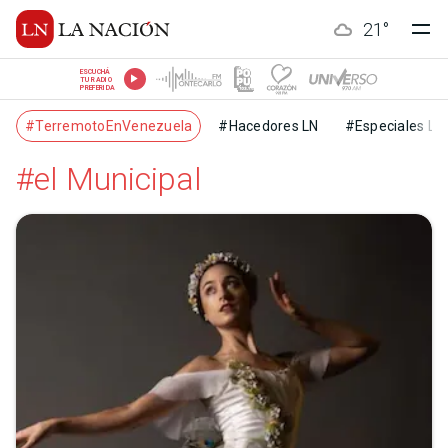
21
°
ESCUCHÁ
TU RADIO
PREFERIDA
#TerremotoEnVenezuela
#Hacedores LN
#Especiales LN
#el Municipal