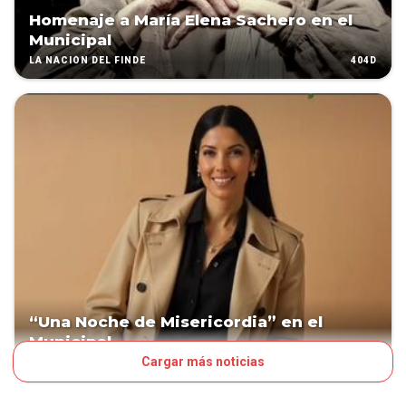
Homenaje a María Elena Sachero en el
Municipal
404D
LA NACIÓN DEL FINDE
“Una Noche de Misericordia” en el
Municipal
Cargar más noticias
481D
LA NACIÓN DEL FINDE