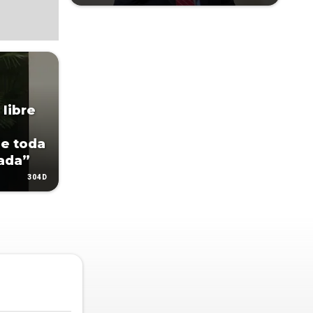
 libre
de toda
ada”
304D