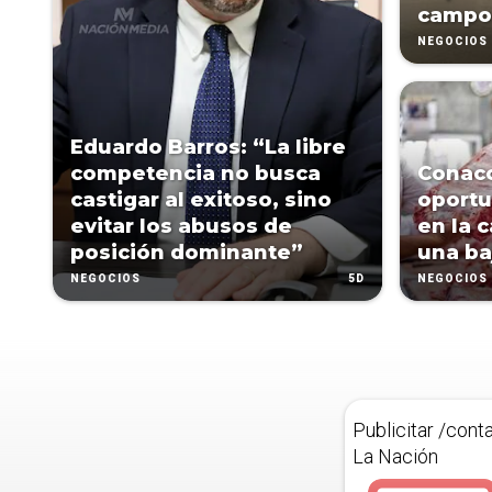
campo
NEGOCIOS
Eduardo Barros: “La libre
competencia no busca
Conac
castigar al exitoso, sino
oportu
evitar los abusos de
en la 
posición dominante”
una ba
5D
NEGOCIOS
NEGOCIOS
Publicitar /cont
La Nación