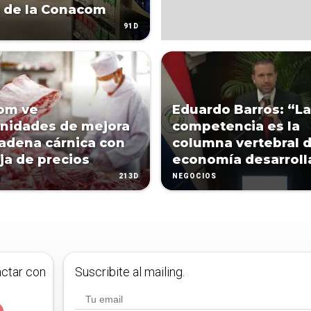
 de la Conacom
91D
om ve
Eduardo Barros: “La
nidades de mejora
competencia es la
cadena cárnica con
columna vertebral 
ja de precios
economía desarroll
213D
NEGOCIOS
actar con
Suscribite al mailing.