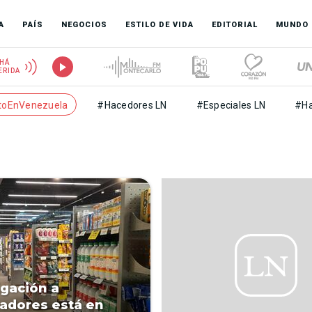
A
PAÍS
NEGOCIOS
ESTILO DE VIDA
EDITORIAL
MUNDO
HÁ
ERIDA
toEnVenezuela
#Hacedores LN
#Especiales LN
#Ha
igación a
adores está en