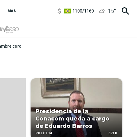
5900
/
5960
15
°
1100
/
1160
:MÁS
3,8
/
4
6850
/
7200
5900
/
5960
mbre cero
Presidencia de la
Conacom queda a cargo
de Eduardo Barros
371D
POLÍTICA