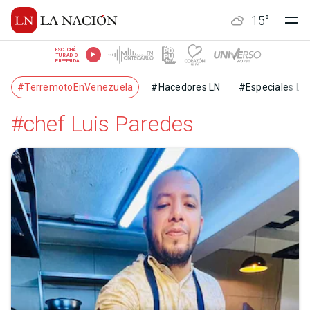
15
°
ESCUCHÁ
TU RADIO
PREFERIDA
#TerremotoEnVenezuela
#Hacedores LN
#Especiales LN
#chef Luis Paredes