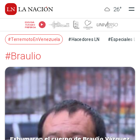
26
°
ESCUCHÁ
TU RADIO
PREFERIDA
#TerremotoEnVenezuela
#Hacedores LN
#Especiales LN
#Braulio
Exhumaron el cuerpo de Braulio Vázquez