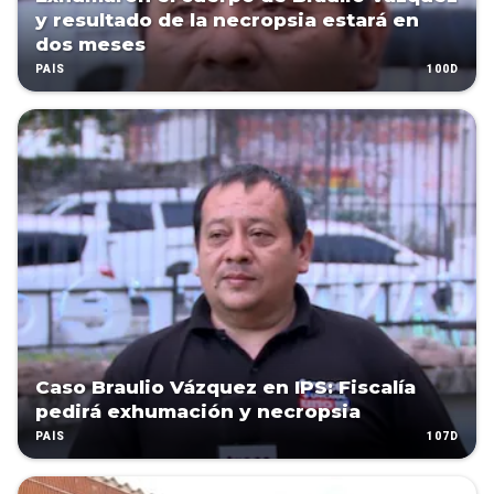
y resultado de la necropsia estará en
dos meses
100D
PAÍS
Caso Braulio Vázquez en IPS: Fiscalía
pedirá exhumación y necropsia
107D
PAÍS