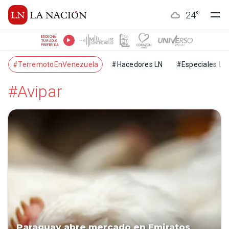
24
°
ESCUCHÁ
TU RADIO
PREFERIDA
#TerremotoEnVenezuela
#Hacedores LN
#Especiales LN
#Avipar
Paraguay abre mercado en Emiratos