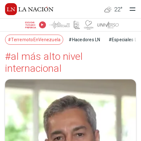
22
°
ESCUCHÁ
TU RADIO
PREFERIDA
#TerremotoEnVenezuela
#Hacedores LN
#Especiales LN
#al más alto nivel
internacional