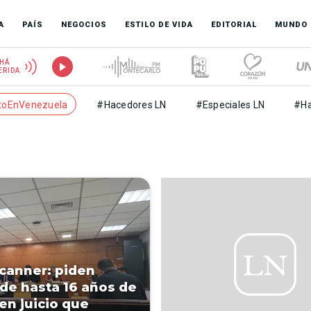
A
PAÍS
NEGOCIOS
ESTILO DE VIDA
EDITORIAL
MUNDO
HÁ
ERIDA
toEnVenezuela
#Hacedores LN
#Especiales LN
#Ha
canner: piden
de hasta 16 años de
 en juicio que