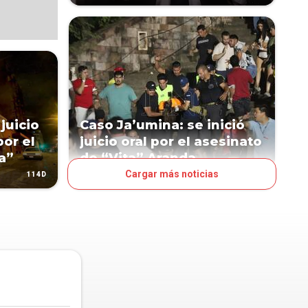
juicio
Caso Ja’umina: se inició
por el
juicio oral por el asesinato
a”
de “Vita” Aranda
Cargar más noticias
114D
184D
JUDICIALES