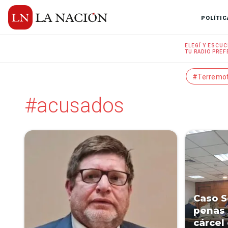
POLÍTIC
ELEGÍ Y
ESCUC
TU RADIO
PREF
#Terremo
#acusados
Caso S
penas 
cárcel