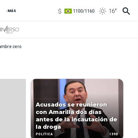
5900
/
5960
16
°
1100
/
1160
:MÁS
3,8
/
4
6850
/
7200
5900
/
5960
mbre cero
Acusados se reunieron
con Amarilla dos días
antes de la incautación de
la droga
139D
POLÍTICA