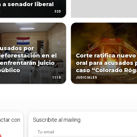
a a senador liberal
32D
S
usados por
forestación en el
Corte ratifica nuevo 
enfrentarán juicio
oral para acusados 
público
caso “Colorado Róg
111D
S
JUDICIALES
actar con
Suscribite al mailing.