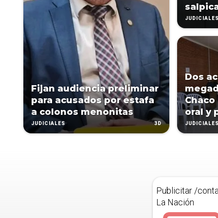
salpic
JUDICIALE
Dos ac
Fijan audiencia preliminar
megade
para acusados por estafa
Chaco 
a colonos menonitas
oral y 
3D
JUDICIALES
JUDICIALE
Publicitar /cont
La Nación