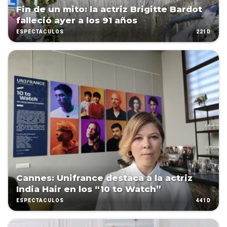
Fin de un mito: la actriz Brigitte Bardot
falleció ayer a los 91 años
221D
ESPECTÁCULOS
Cannes: Unifrance destaca a la actriz
India Hair en los “10 to Watch”
441D
ESPECTÁCULOS