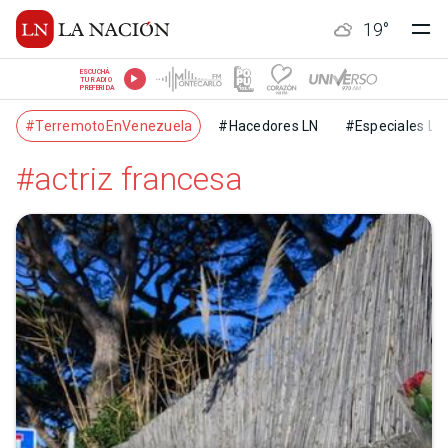
19
°
ESCUCHÁ
TU RADIO
PREFERIDA
#TerremotoEnVenezuela
#Hacedores LN
#Especiales LN
#actriz francesa