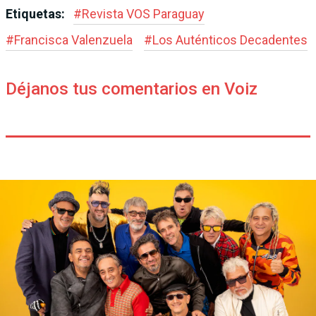
Etiquetas:
#
Revista VOS Paraguay
#
Francisca Valenzuela
#
Los Auténticos Decadentes
Déjanos tus comentarios en Voiz