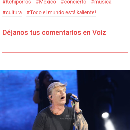
#
Kchiporros
#
México
#
concierto
#
música
#
cultura
#
Todo el mundo está kaliente!
Déjanos tus comentarios en Voiz