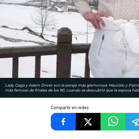
Lady Gaga y Adam Driver son la pareja más glamorosa: Maurizio y Patricia
más famoso de finales de los 90, cuando se descubrió que la esposa ha
Compartir en redes