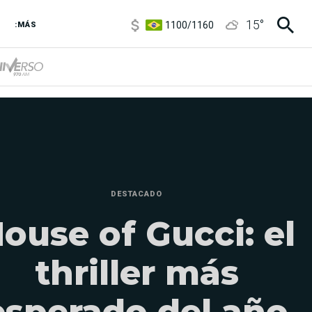
1100
/
1160
15
°
3,8
/
4
:MÁS
6850
/
7200
5900
/
5960
DESTACADO
ouse of Gucci: el
thriller más
esperado del año