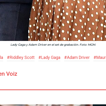
Lady Gaga y Adam Driver en el set de grabación. Foto: MGM.
la
#
Riddley Scott
#
Lady Gaga
#
Adam Driver
#
Maur
en Voiz