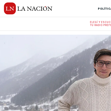
POLÍTIC
ELEGÍ Y
ESCUC
TU RADIO
PREF