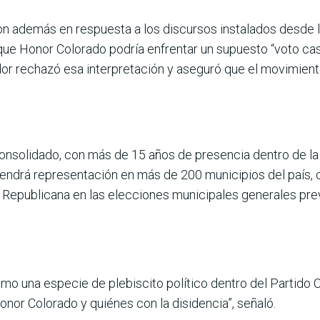
 además en res­puesta a los discursos insta­lados desde la
que Honor Colorado podría enfrentar un supuesto “voto cas
or rechazó esa interpretación y aseguró que el movimiento
nsolidado, con más de 15 años de presencia den­tro de la p
btendrá representación en más de 200 municipios del país
 Republicana en las elecciones municipales gene­rales prev
omo una especie de plebiscito político dentro del Partido C
onor Colorado y quiénes con la disi­dencia”, señaló.