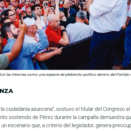
ificó las internas como una especie de plebiscito político dentro del Part
ANZA
 la ciudadanía asuncena”, sostuvo el titu­lar del Congreso a
miento sostenido de Pérez durante la campaña demuestra que
 un escenario que, a cri­terio del legislador, genera preocu