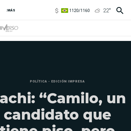
1120
/
1160
22
°
3,6
/
3,9
:MÁS
6850
/
7200
5920
/
5970
POLÍTICA - EDICIÓN IMPRESA
achi: “Camilo, un
candidato que
tiene piso, pero