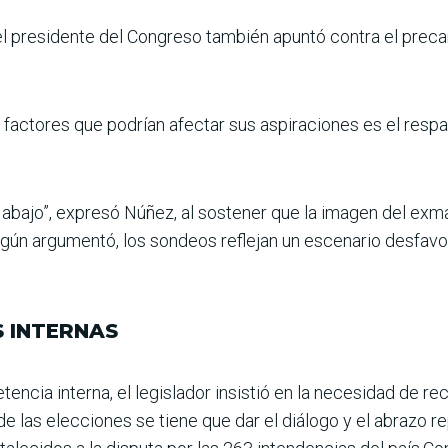
, el presidente del Con­greso también apuntó contra el prec
s factores que podrían afectar sus aspiraciones es el res
ia abajo”, expresó Núñez, al sostener que la imagen del ex
 Según argumentó, los son­deos reflejan un escenario desfa
 INTERNAS
encia interna, el legis­lador insistió en la necesidad de rec
e las elecciones se tiene que dar el diálogo y el abrazo r