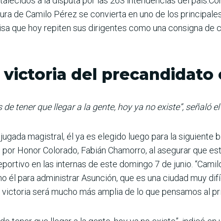
ortalecidos a la dis­puta por las 263 intenden­cias del país.C
tura de Camilo Pérez se convierta en uno de los principal
misa que hoy repiten sus dirigentes como una con­signa de 
victoria del precandidato o
de tener que llegar a la gente, hoy ya no existe”, señaló 
gada magistral, él ya es elegido luego para la siguiente ba
n por Honor Colorado, Fabián Chamorro, al asegu­rar que e
deportivo en las internas de este domingo 7 de junio. “Cam
 él para administrar Asunción, que es una ciudad muy difí
 victoria será mucho más amplia de lo que pensamos al pri