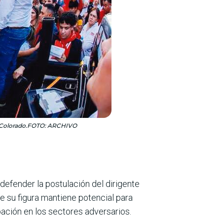
ido Colorado.FOTO: ARCHIVO
l defender la postulación del dirigente
 su figura man­tiene potencial para
pación en los secto­res adversarios.