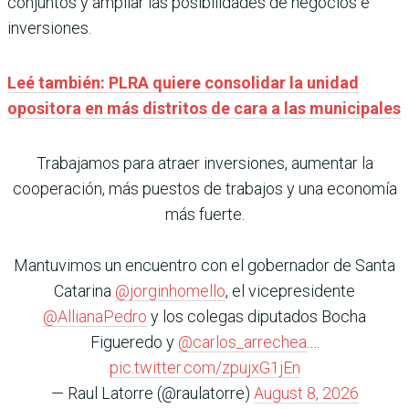
conjuntos y ampliar las posibilidades de negocios e
inversiones.
Leé también: PLRA quiere consolidar la unidad
opositora en más distritos de cara a las municipales
Trabajamos para atraer inversiones, aumentar la
cooperación, más puestos de trabajos y una economía
más fuerte.
Mantuvimos un encuentro con el gobernador de Santa
Catarina
@jorginhomello
, el vicepresidente
@AllianaPedro
y los colegas diputados Bocha
Figueredo y
@carlos_arrechea
.…
pic.twitter.com/zpujxG1jEn
— Raul Latorre (@raulatorre)
August 8, 2026