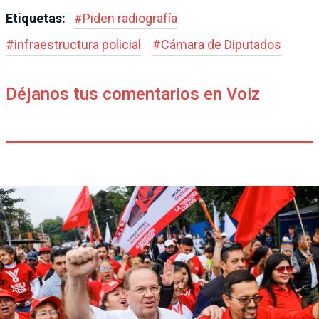
Etiquetas:
#
Piden radiografía
#
infraestructura policial
#
Cámara de Diputados
Déjanos tus comentarios en Voiz