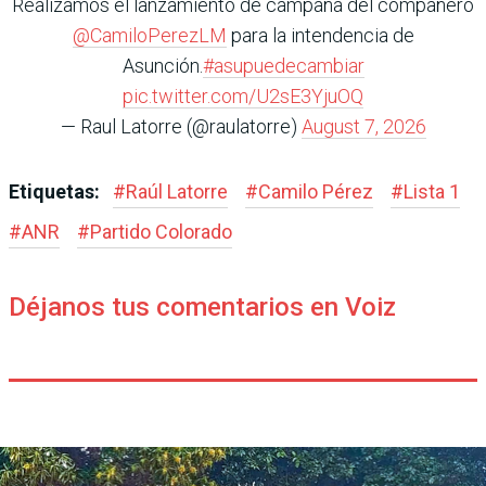
Realizamos el lanzamiento de campaña del compañero
@CamiloPerezLM
para la intendencia de
Asunción.
#asupuedecambiar
pic.twitter.com/U2sE3YjuOQ
— Raul Latorre (@raulatorre)
August 7, 2026
Etiquetas:
#
Raúl Latorre
#
Camilo Pérez
#
Lista 1
#
ANR
#
Partido Colorado
Déjanos tus comentarios en Voiz