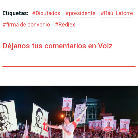
Etiquetas:
#
Diputados
#
presidente
#
Raúl Latorre
#
firma de convenio
#
Rediex
Déjanos tus comentarios en Voiz