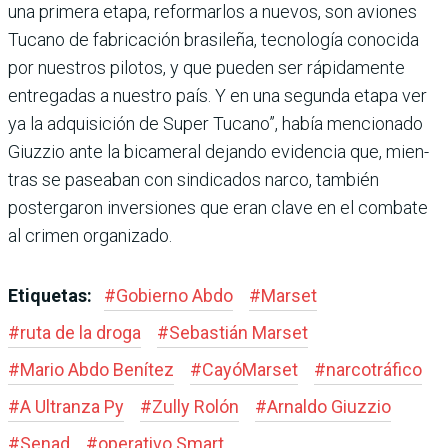
una primera etapa, reformarlos a nuevos, son avio­nes
Tucano de fabricación bra­sileña, tecnología conocida
por nuestros pilotos, y que pueden ser rápidamente
entregadas a nuestro país. Y en una segunda etapa ver
ya la adquisición de Super Tucano”, había mencio­nado
Giuzzio ante la bicameral dejando evidencia que, mien­
tras se paseaban con sindica­dos narco, también
posterga­ron inversiones que eran clave en el combate
al crimen orga­nizado.
Etiquetas:
#
Gobierno Abdo
#
Marset
#
ruta de la droga
#
Sebastián Marset
#
Mario Abdo Benítez
#
CayóMarset
#
narcotráfico
#
A Ultranza Py
#
Zully Rolón
#
Arnaldo Giuzzio
#
Senad
#
operativo Smart