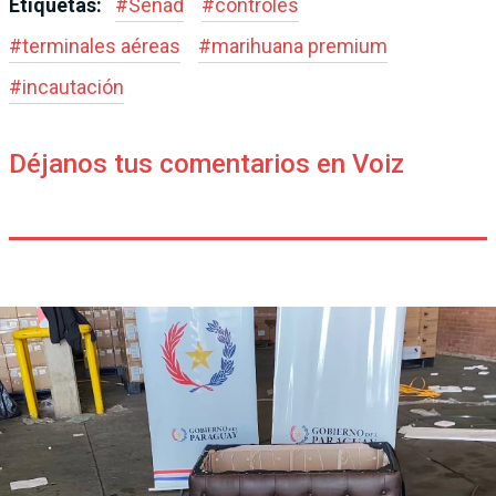
Etiquetas:
#
Senad
#
controles
#
terminales aéreas
#
marihuana premium
#
incautación
Déjanos tus comentarios en Voiz