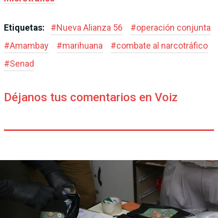
Etiquetas:
#
Nueva Alianza 56
#
operación conjunta
#
Amambay
#
marihuana
#
combate al narcotráfico
#
Senad
Déjanos tus comentarios en Voiz