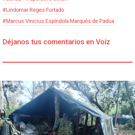
#
Lindo­mar Reges Furtado
#
Marcus Vinicius Espíndola Marqués de Padua
Déjanos tus comentarios en Voiz