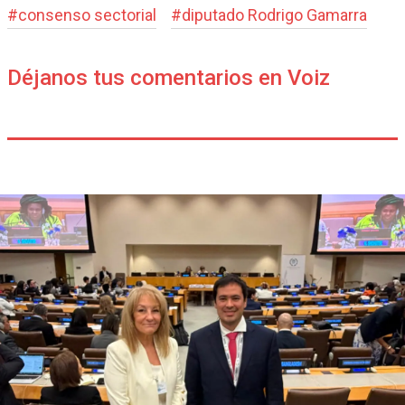
#
consenso sectorial
#
diputado Rodrigo Gamarra
Déjanos tus comentarios en Voiz