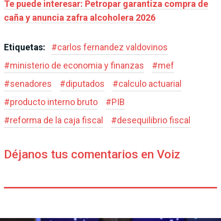
Te puede interesar: Petropar garantiza compra de
caña y anuncia zafra alcoholera 2026
Etiquetas:
#
carlos fernandez valdovinos
#
ministerio de economia y finanzas
#
mef
#
senadores
#
diputados
#
calculo actuarial
#
producto interno bruto
#
PIB
#
reforma de la caja fiscal
#
desequilibrio fiscal
Déjanos tus comentarios en Voiz