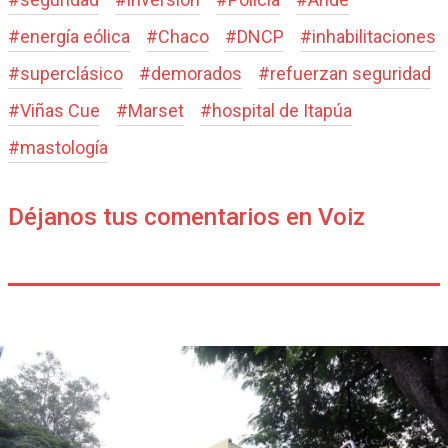
#
energía eólica
#
Chaco
#
DNCP
#
inhabilitaciones
#
superclásico
#
demorados
#
refuerzan seguridad
#
Viñas Cue
#
Marset
#
hospital de Itapúa
#
mastología
Déjanos tus comentarios en Voiz