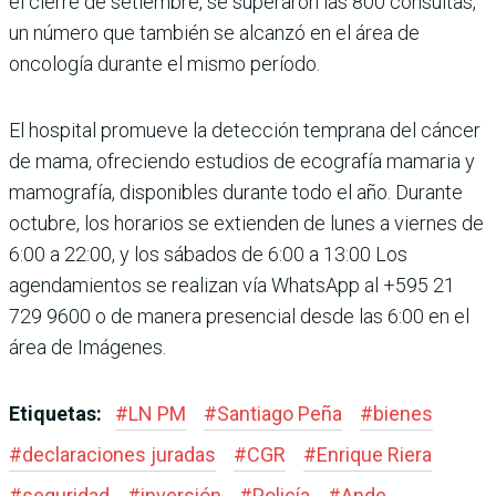
el cierre de setiembre, se superaron las 800 consultas,
un número que también se alcanzó en el área de
oncología durante el mismo período.
El hospital promueve la detección temprana del cáncer
de mama, ofreciendo estudios de ecografía mamaria y
mamografía, disponibles durante todo el año. Durante
octubre, los horarios se extienden de lunes a viernes de
6:00 a 22:00, y los sábados de 6:00 a 13:00 Los
agendamientos se realizan vía WhatsApp al +595 21
729 9600 o de manera presencial desde las 6:00 en el
área de Imágenes.
Etiquetas:
#
LN PM
#
Santiago Peña
#
bienes
#
declaraciones juradas
#
CGR
#
Enrique Riera
#
seguridad
#
inversión
#
Policía
#
Ande