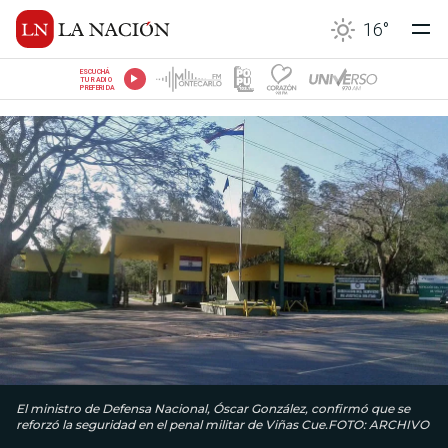
16
°
ESCUCHÁ
TU RADIO
PREFERIDA
El ministro de Defensa Nacional, Óscar González, confirmó que se
reforzó la seguridad en el penal militar de Viñas Cue.FOTO: ARCHIVO