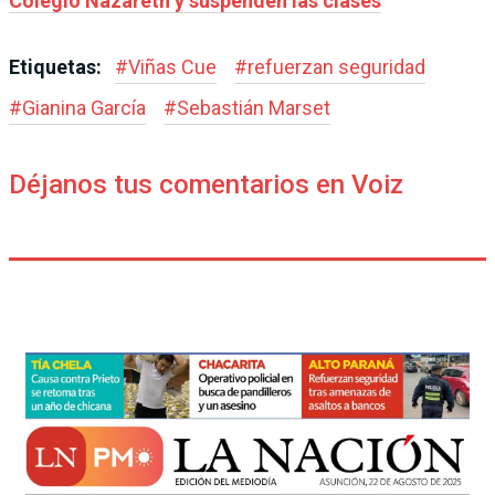
Colegio Nazareth y suspenden las clases
Etiquetas:
#
Viñas Cue
#
refuerzan seguridad
#
Gianina García
#
Sebastián Marset
Déjanos tus comentarios en Voiz