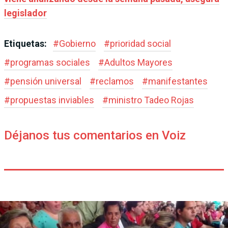
legislador
Etiquetas:
#
Gobierno
#
prioridad social
#
programas sociales
#
Adultos Mayores
#
pensión universal
#
reclamos
#
manifestantes
#
propuestas inviables
#
ministro Tadeo Rojas
Déjanos tus comentarios en Voiz