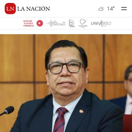
14
°
ESCUCHÁ
TU RADIO
PREFERIDA