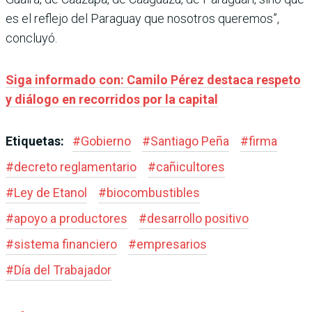
es el reflejo del Paraguay que nosotros queremos”,
concluyó.
Siga informado con: Camilo Pérez destaca respeto
y diálogo en recorridos por la capital
Etiquetas:
#
Gobierno
#
Santiago Peña
#
firma
#
decreto reglamentario
#
cañicultores
#
Ley de Etanol
#
biocombustibles
#
apoyo a productores
#
desarrollo positivo
#
sistema financiero
#
empresarios
#
Día del Trabajador