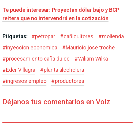
Te puede interesar: Proyectan dólar bajo y BCP
reitera que no intervendrá en la cotización
Etiquetas:
#
petropar
#
cañicultores
#
molienda
#
inyeccion economica
#
Mauricio jose troche
#
procesamiento caña dulce
#
Wiliam Wilka
#
Eder Villagra
#
planta alcoholera
#
ingresos empleo
#
productores
Déjanos tus comentarios en Voiz