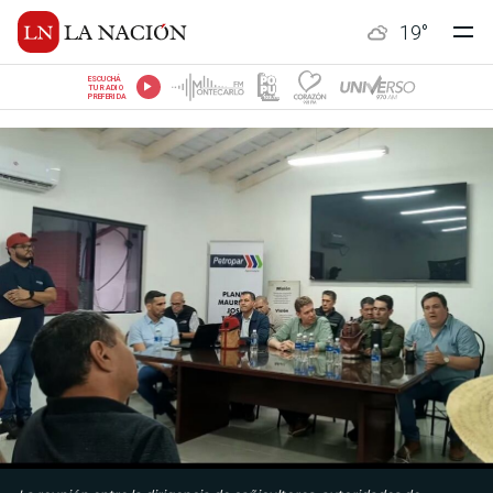
19
°
ESCUCHÁ
TU RADIO
PREFERIDA