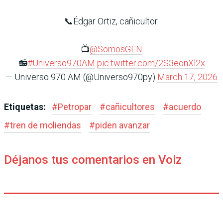
📞Édgar Ortiz, cañicultor.
📺
@SomosGEN
📻
#Universo970AM
pic.twitter.com/2S3eonXl2x
— Universo 970 AM (@Universo970py)
March 17, 2026
Etiquetas:
#
Petropar
#
cañicultores
#
acuerdo
#
tren de moliendas
#
piden avanzar
Déjanos tus comentarios en Voiz