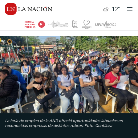
12
°
ESCUCHÁ
TU RADIO
PREFERIDA
La feria de empleo de la ANR ofreció oportunidades laborales en
reconocidas empresas de distintos rubros. Foto: Gentileza