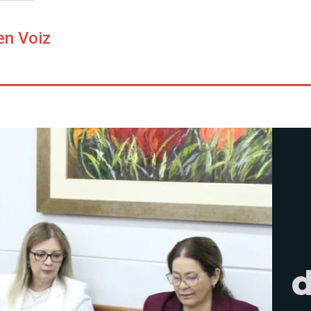
en Voiz
d