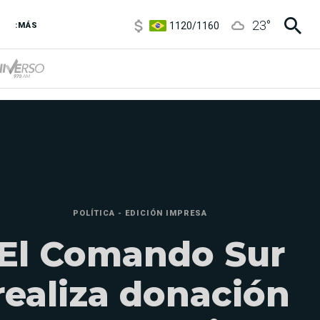
1120
/
1160
23
°
3,6
/
3,9
:MÁS
6850
/
7200
5920
/
5970
POLÍTICA - EDICIÓN IMPRESA
El Comando Sur
realiza donación