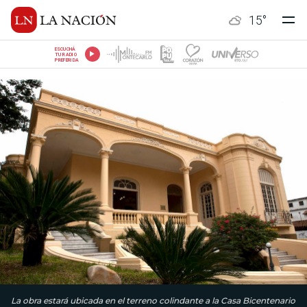
15
°
ESCUCHÁ
TU RADIO
PREFERIDA
La obra estará ubicada en el terreno colindante a la Casa Bicentenario