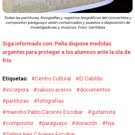
Todas las partituras, fotografías y registros biográficos del concertista y
compositor paraguayo serán conservados y puestos a disposición de
investigadores y músicos. Foto: Gentileza
Siga informado con: Peña dispone medidas
urgentes para proteger a los alumnos ante la ola de
frío
Etiquetas:
#
Centro Cultural
#
El Cabildo
#
incorpora
#
valioso acervo
#
documentos
#
partituras
#
fotografías
#
maestro Pablo Cáceres Escobar
#
guitarrista
#
compositor
#
paraguayo
#
donación
#
hija
#
Selma Inés Cáceres Escobar