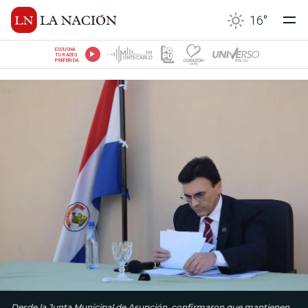
16
°
ESCUCHÁ
TU RADIO
PREFERIDA
Desde la Junta Municipal de Asunción, confirmaron que mantienen