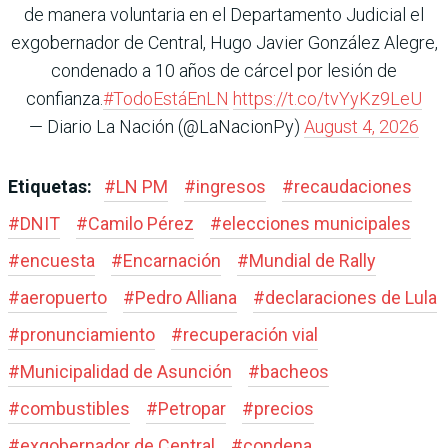
de manera voluntaria en el Departamento Judicial el
exgobernador de Central, Hugo Javier González Alegre,
condenado a 10 años de cárcel por lesión de
confianza.
#TodoEstáEnLN
https://t.co/tvYyKz9LeU
— Diario La Nación (@LaNacionPy)
August 4, 2026
Etiquetas:
#
LN PM
#
ingresos
#
recaudaciones
#
DNIT
#
Camilo Pérez
#
elecciones municipales
#
encuesta
#
Encarnación
#
Mundial de Rally
#
aeropuerto
#
Pedro Alliana
#
declaraciones de Lula
#
pronunciamiento
#
recuperación vial
#
Municipalidad de Asunción
#
bacheos
#
combustibles
#
Petropar
#
precios
#
exgobernador de Central
#
condena