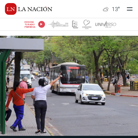
13
°
ESCUCHÁ
TU RADIO
PREFERIDA