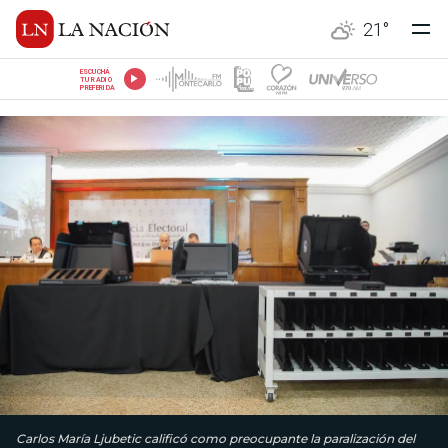
21
°
ESCUCHÁ
TU RADIO
PREFERIDA
Carlos María Ljubetic calificó como preocupante la paralización del