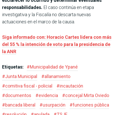
esclarecer lo ocurrido y determinar eventuales
responsabilidades.
El caso continúa en etapa
investigativa y la Fiscalía no descarta nuevas
actuaciones en el marco de la causa.
Siga informado con: Horacio Cartes lidera con más
del 55 % la intención de voto para la presidencia de
la ANR
Etiquetas:
#
Municipalidad de Ypané
#
Junta Municipal
#
allanamiento
#
comitiva fiscal - policial
#
incautación
#
documentos
#
evidencia
#
concejal Mirta Oviedo
#
bancada liberal
#
usurpación
#
funciones pública
#
resolución
#
anulada
#
TSJE