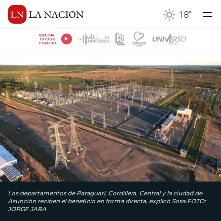
18
°
ESCUCHÁ
TU RADIO
PREFERIDA
Los departamentos de Paraguarí, Cordillera, Central y la ciudad de
Asunción reciben el beneficio en forma directa, explicó Sosa.FOTO:
JORGE JARA