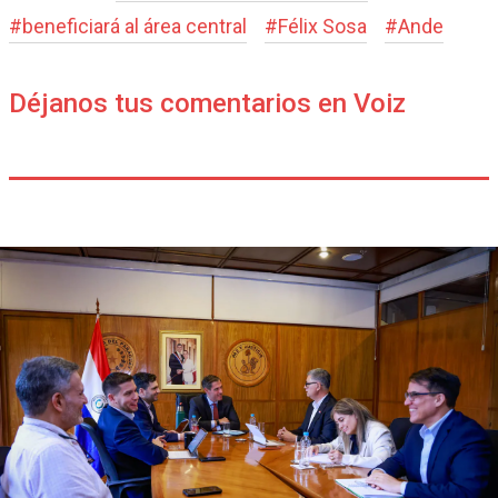
#
beneficiará al área central
#
Félix Sosa
#
Ande
Déjanos tus comentarios en Voiz