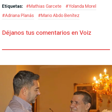
Etiquetas:
#
Mathias Garcete
#
Yolanda Morel
#
Adriana Planás
#
Mario Abdo Benítez
Déjanos tus comentarios en Voiz