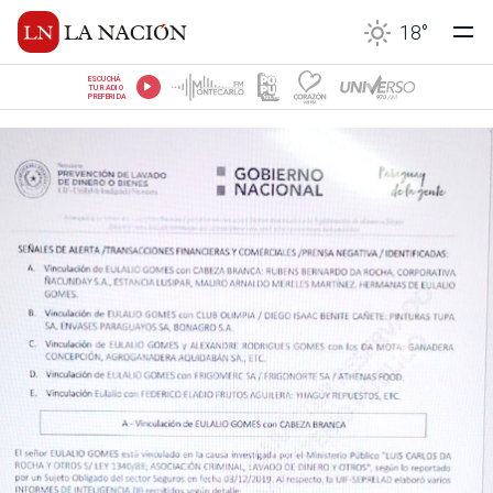
18
°
ESCUCHÁ
TU RADIO
PREFERIDA