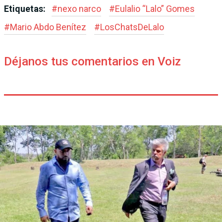
Etiquetas:
#
nexo narco
#
Eulalio “Lalo” Gomes
#
Mario Abdo Benítez
#
LosChatsDeLalo
Déjanos tus comentarios en Voiz