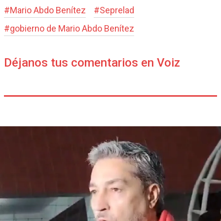
#
Mario Abdo Benítez
#
Seprelad
#
gobierno de Mario Abdo Benítez
Déjanos tus comentarios en Voiz