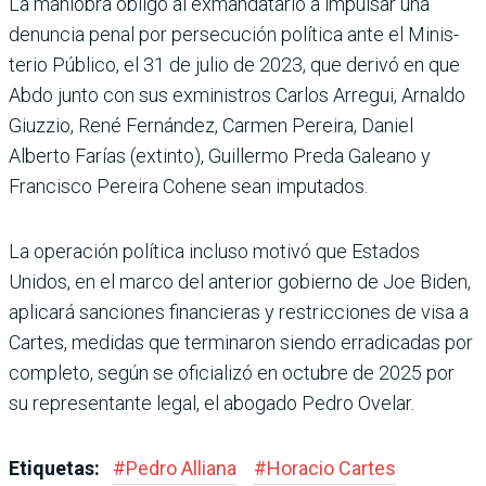
La maniobra obligó al exmandatario a impulsar una
denuncia penal por persecu­ción política ante el Minis­
terio Público, el 31 de julio de 2023, que derivó en que
Abdo junto con sus exminis­tros Carlos Arregui, Arnaldo
Giuzzio, René Fernández, Carmen Pereira, Daniel
Alberto Farías (extinto), Guillermo Preda Galeano y
Francisco Pereira Cohene sean imputados.
La operación política incluso motivó que Estados
Unidos, en el marco del anterior gobierno de Joe Biden,
aplicará sancio­nes financieras y restricciones de visa a
Cartes, medidas que terminaron siendo erradica­das por
completo, según se ofi­cializó en octubre de 2025 por
su representante legal, el abo­gado Pedro Ovelar.
Etiquetas:
#
Pedro Alliana
#
Horacio Car­tes