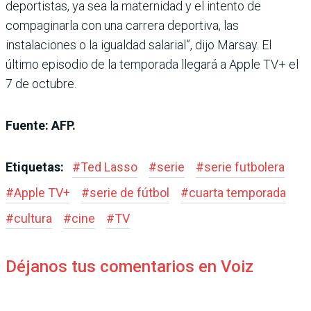
deportistas, ya sea la maternidad y el intento de
compaginarla con una carrera deportiva, las
instalaciones o la igualdad salarial”, dijo Marsay. El
último episodio de la temporada llegará a Apple TV+ el
7 de octubre.
Fuente: AFP.
Etiquetas:
#
Ted Lasso
#
serie
#
serie futbolera
#
Apple TV+
#
serie de fútbol
#
cuarta temporada
#
cultura
#
cine
#
TV
Déjanos tus comentarios en Voiz