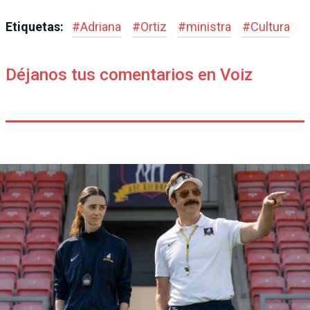
Etiquetas:
#
Adriana
#
Ortiz
#
ministra
#
Cultura
Déjanos tus comentarios en Voiz