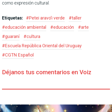
como expresión cultural.
Etiquetas:
#
Petei aravo’i verde
#
taller
#
educación ambiental
#
educación
#
arte
#
guaraní
#
cultura
#
Escuela República Oriental del Uruguay
#
CGTN Español
Déjanos tus comentarios en Voiz