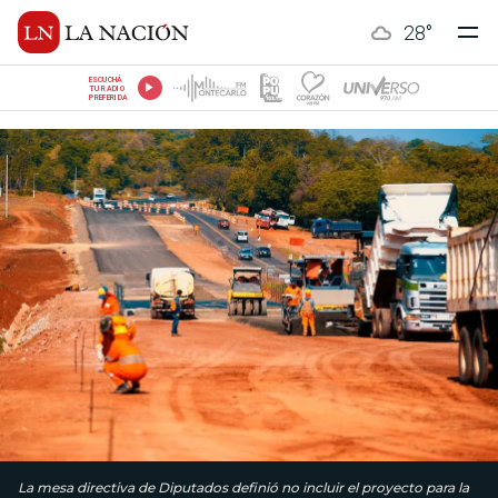
28
°
ESCUCHÁ
TU RADIO
PREFERIDA
La mesa directiva de Diputados definió no incluir el proyecto para la