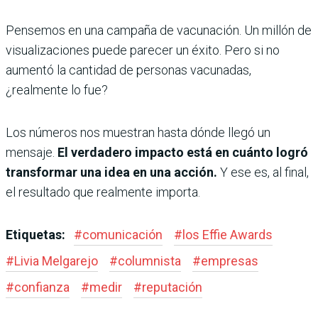
Pensemos en una campaña de vacunación. Un millón de
visuali­zaciones puede parecer un éxito. Pero si no
aumentó la cantidad de personas vacunadas,
¿realmente lo fue?
Los números nos muestran hasta dónde llegó un
mensaje.
El verdadero impacto está en cuánto logró
transformar una idea en una acción.
Y ese es, al final,
el re­sultado que realmente importa.
Etiquetas:
#
comunicación
#
los Effie Awards
#
Livia Melgarejo
#
columnista
#
empresas
#
confianza
#
medir
#
reputación