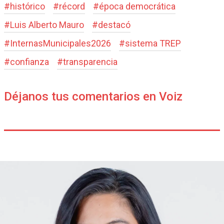
#
histórico
#
récord
#
época democrática
#
Luis Alberto Mauro
#
destacó
#
InternasMunicipales2026
#
sistema TREP
#
confianza
#
transparencia
Déjanos tus comentarios en Voiz