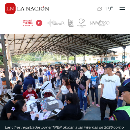
19
°
ESCUCHÁ
TU RADIO
PREFERIDA
Las cifras registradas por el TREP ubican a las internas de 2026 como