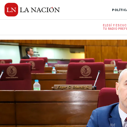
POLÍTIC
ELEGÍ Y
ESCUC
TU RADIO
PREF