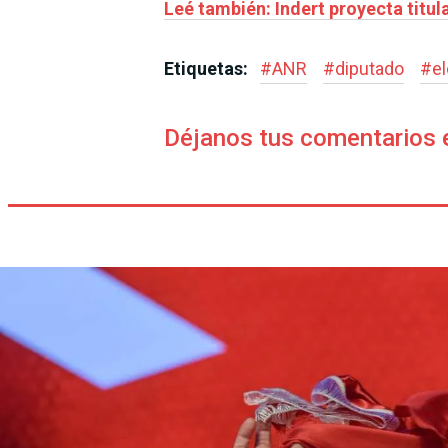
Leé también: Indert proyecta tit
Etiquetas:
#
ANR
#
diputado
#
e
Déjanos tus comentarios 