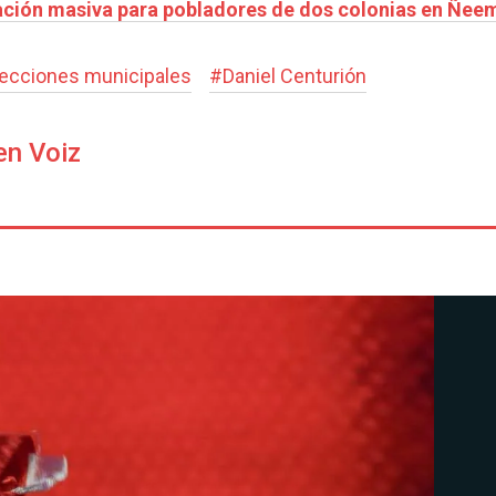
ulación masiva para pobladores de dos colonias en Ñe
lecciones municipales
#
Daniel Centurión
en Voiz