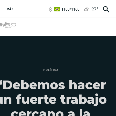
1100
/
1160
27
°
3,8
/
4
:MÁS
6850
/
7200
5900
/
5960
POLÍTICA
“Debemos hacer
un fuerte trabajo
cercano a la