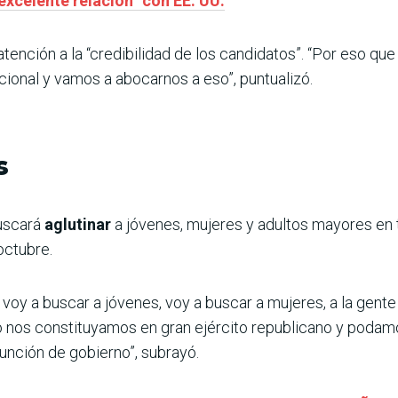
excelente relación” con EE. UU.
atención a la “credibilidad de los candidatos”. “Por eso q
ional y vamos a abocarnos a eso”, puntualizó.
s
buscará
aglutinar
a jóvenes, mujeres y adultos mayores en t
octubre.
ón, voy a buscar a jóvenes, voy a buscar a mujeres, a la g
o nos constituyamos en gran ejército republicano y poda
función de gobierno”, subrayó.