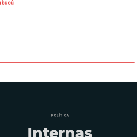
embucú
POLÍTICA
Internas