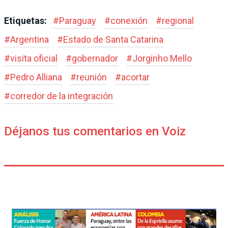
Etiquetas:
#
Paraguay
#
conexión
#
regional
#
Argentina
#
Estado de Santa Catarina
#
visita oficial
#
gobernador
#
Jorginho Mello
#
Pedro Alliana
#
reunión
#
acortar
#
corredor de la integración
Déjanos tus comentarios en Voiz