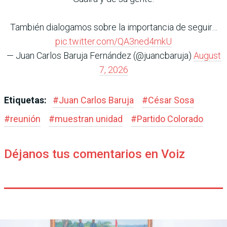
También dialogamos sobre la importancia de seguir…
pic.twitter.com/QA3ned4mkU
— Juan Carlos Baruja Fernández (@juancbaruja)
August
7, 2026
Etiquetas:
#
Juan Carlos Baruja
#
César Sosa
#
reunión
#
muestran unidad
#
Partido Colorado
Déjanos tus comentarios en Voiz