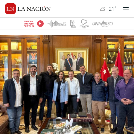
21
°
ESCUCHÁ
TU RADIO
PREFERIDA