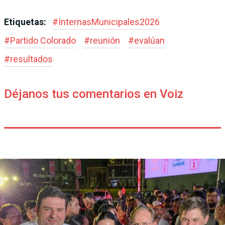
Etiquetas:
#
InternasMunicipales2026
#
Partido Colorado
#
reunión
#
evalúan
#
resultados
Déjanos tus comentarios en Voiz