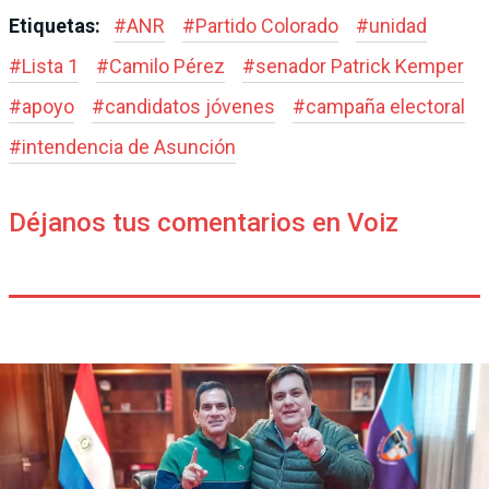
Etiquetas:
#
ANR
#
Partido Colorado
#
unidad
#
Lista 1
#
Camilo Pérez
#
senador Patrick Kemper
#
apoyo
#
candidatos jóvenes
#
campaña electoral
#
intendencia de Asunción
Déjanos tus comentarios en Voiz