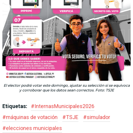
El elector podrá votar este domingo, ajustar su selección si se equivoca
y corroborar que los datos sean correctos. Foto: TSJE
Etiquetas:
#
InternasMunicipales2026
#
máquinas de votación
#
TSJE
#
simulador
#
elecciones municipales