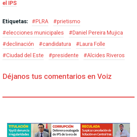
el IPS
Etiquetas:
#
PLRA
#
prietismo
#
elecciones municipales
#
Daniel Pereira Mujica
#
declinación
#
candidatura
#
Laura Folle
#
Ciudad del Este
#
presidente
#
Alcides Riveros
Déjanos tus comentarios en Voiz