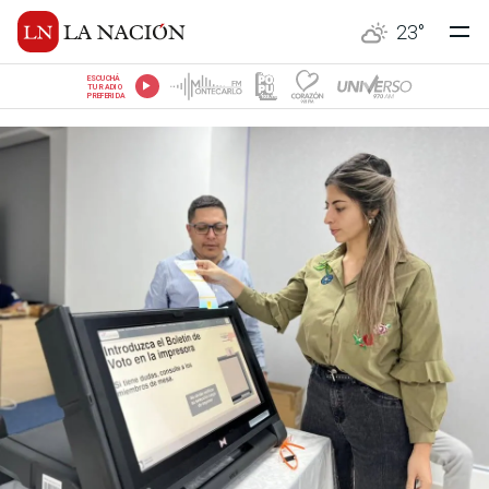
23
°
ESCUCHÁ
TU RADIO
PREFERIDA