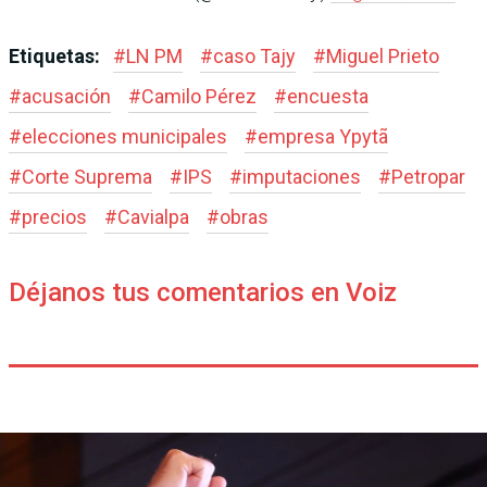
Etiquetas:
#
LN PM
#
caso Tajy
#
Miguel Prieto
#
acusación
#
Camilo Pérez
#
encuesta
#
elecciones municipales
#
empresa Ypytã
#
Corte Suprema
#
IPS
#
imputaciones
#
Petropar
#
precios
#
Cavialpa
#
obras
Déjanos tus comentarios en Voiz