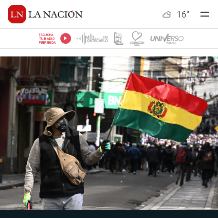
16
°
ESCUCHÁ
TU RADIO
PREFERIDA