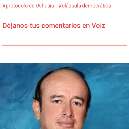
#
protocolo de Ushuaia
#
cláusula democrática
Déjanos tus comentarios en Voiz