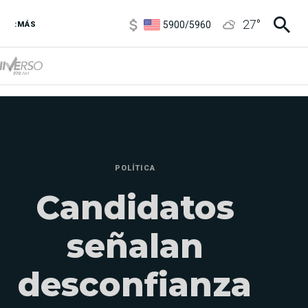
5900
/
5960
27
°
1100
/
1160
:MÁS
3,8
/
4
6850
/
7200
5900
/
5960
POLÍTICA
Candidatos
señalan
desconfianza