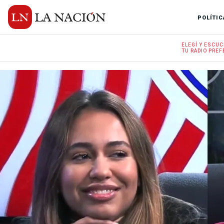
POLÍTIC
ELEGÍ Y
ESCUC
TU RADIO
PREF