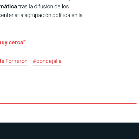
omática
tras la difusión de los
centenaria agrupación política en la
muy cerca”
eta Fornerón
#
concejalía