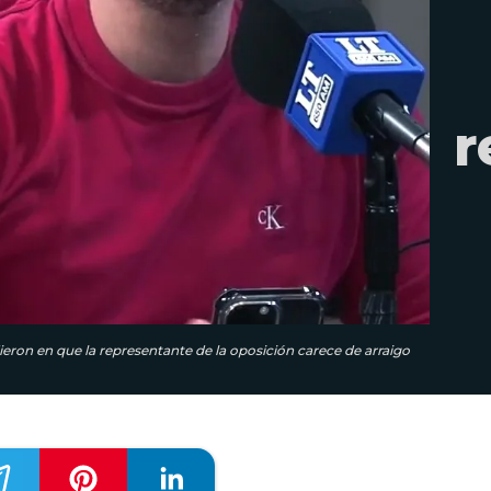
r
eron en que la representante de la oposición carece de arraigo