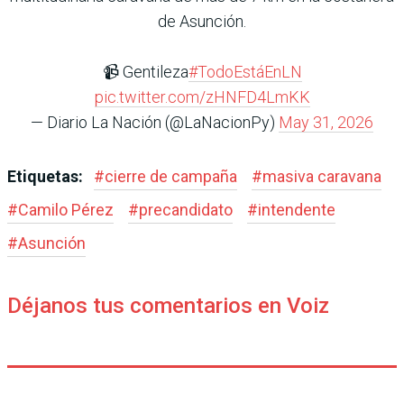
de Asunción.
📹 Gentileza
#TodoEstáEnLN
pic.twitter.com/zHNFD4LmKK
— Diario La Nación (@LaNacionPy)
May 31, 2026
Etiquetas:
#
cierre de campaña
#
masiva caravana
#
Camilo Pérez
#
precandidato
#
intendente
#
Asunción
Déjanos tus comentarios en Voiz