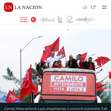
15
°
ESCUCHÁ
TU RADIO
PREFERIDA
Camilo Pérez exhortó a sus simpatizantes a concurrir el próximo 7 de