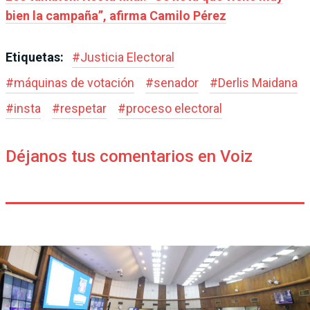
bien la campaña”, afirma Camilo Pérez
Etiquetas:
#
Justicia Electoral
#
máquinas de votación
#
senador
#
Derlis Maidana
#
insta
#
respetar
#
proceso electoral
Déjanos tus comentarios en Voiz