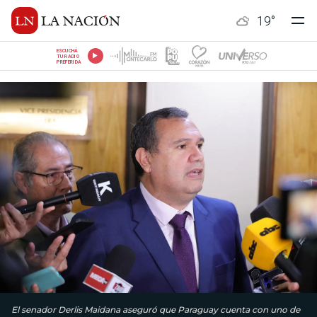
19
°
ESCUCHÁ
TU RADIO
PREFERIDA
El senador Derlis Maidana aseguró que Paraguay cuenta con uno de