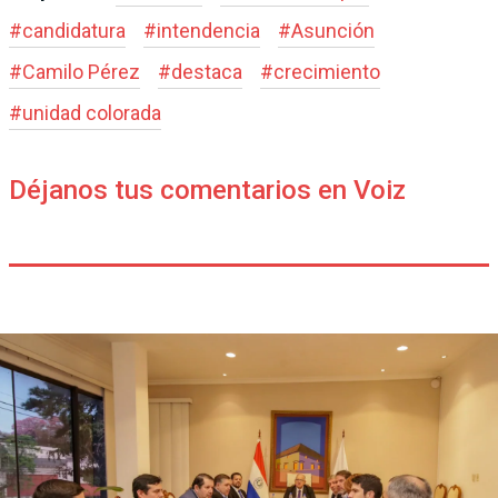
#
candidatura
#
intendencia
#
Asunción
#
Camilo Pérez
#
destaca
#
crecimiento
#
unidad colorada
Déjanos tus comentarios en Voiz