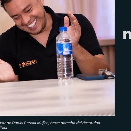
or de Daniel Pereira Mujica, brazo derecho del destituido
leza