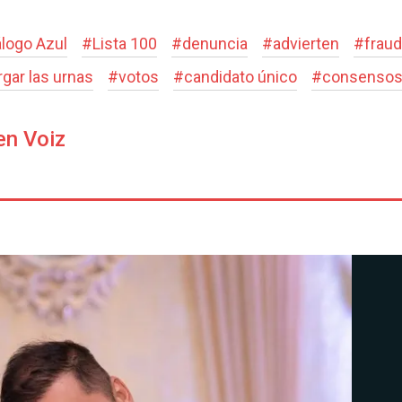
álogo Azul
#
Lista 100
#
denuncia
#
advierten
#
fraud
rgar las urnas
#
votos
#
candidato único
#
consenso
en Voiz