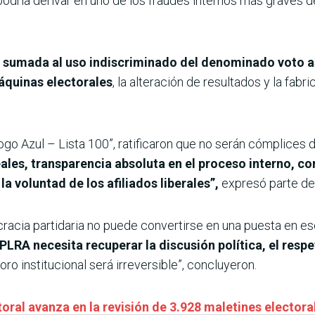
odría derivar en uno de los fraudes internos más graves d
 sumada al uso indiscriminado del denominado voto as
áquinas electorales
, la alteración de resultados y la fabri
go Azul – Lista 100”, ratificaron que no serán cómplices del
ales, transparencia absoluta en el proceso interno, co
la voluntad de los afiliados liberales”,
expresó parte de
acia partidaria no puede convertirse en una puesta en es
 PLRA necesita recuperar la discusión política, el respe
rioro institucional será irreversible”, concluyeron.
oral avanza en la revisión de 3.928 maletines electora