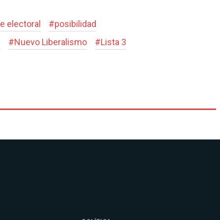
e electoral
#
posibilidad
s
#
Nuevo Liberalismo
#
Lista 3