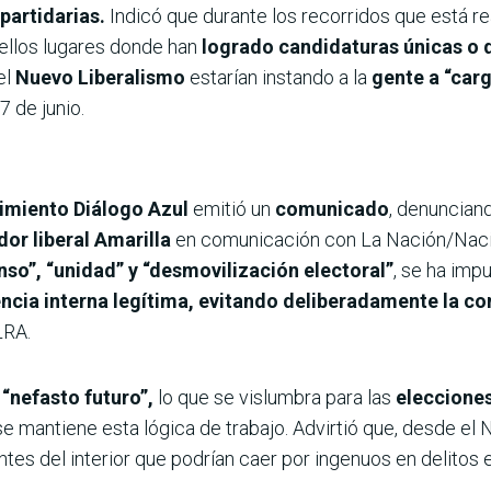
partidarias.
Indicó que durante los recorridos que está r
ellos lugares donde han
logrado candidaturas únicas o
el
Nuevo Liberalismo
estarían instando a la
gente a “carg
7 de junio.
imiento Diálogo Azul
emitió un
comunicado
, denunciand
or liberal Amarilla
en comunicación con La Nación/Naci
o”, “unidad” y “desmovilización electoral”
, se ha imp
ncia interna legítima, evitando deliberadamente la c
LRA.
 “nefasto futuro”,
lo que se vislumbra para las
elecciones
se mantiene esta lógica de trabajo. Advirtió que, desde el 
tes del interior que podrían caer por ingenuos en delitos 