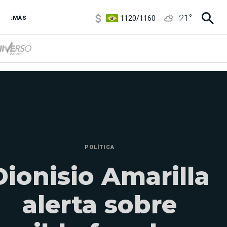
1120
/
1160
21
°
:MÁS
3,6
/
3,9
6850
/
7200
5920
/
5970
POLÍTICA
Dionisio Amarilla
alerta sobre