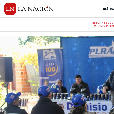
POLÍTIC
ELEGÍ Y
ESCUC
TU RADIO
PREF