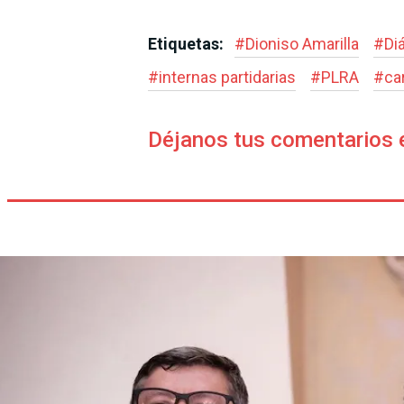
Etiquetas:
#
Dioniso Amarilla
#
Di
#
internas partidarias
#
PLRA
#
ca
Déjanos tus comentarios 