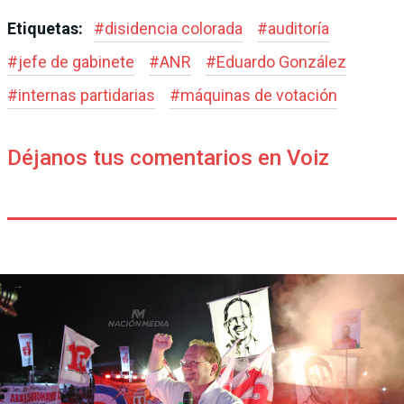
Etiquetas:
#
disidencia colorada
#
auditoría
#
jefe de gabinete
#
ANR
#
Eduardo González
#
internas partidarias
#
máquinas de votación
Déjanos tus comentarios en Voiz